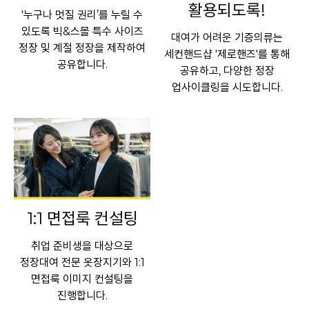
활용되도록!
'누구나 멋질 권리’를 누릴 수
있도록 빅&스몰 특수 사이즈
대여가 어려운 기증의류는
정장 및 계절 정장을 제작하여
세컨핸드샵 '제로핸즈'를 통해
공유합니다.
공유하고, 다양한 정장
업사이클링을 시도합니다.
1:1 면접룩 컨설팅
취업 준비생을 대상으로
정장대여 전문 옷장지기와 1:1
면접룩 이미지 컨설팅을
진행합니다.