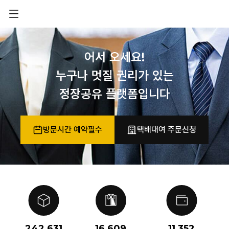
어서 오세요!
누구나 멋질 권리가 있는
정장공유 플랫폼입니다
방문시간 예약필수
택배대여 주문신청
242,631
16,609
11,352